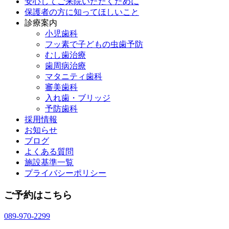
安心してご来院いただくために
保護者の方に知ってほしいこと
診療案内
小児歯科
フッ素で子どもの虫歯予防
むし歯治療
歯周病治療
マタニティ歯科
審美歯科
入れ歯・ブリッジ
予防歯科
採用情報
お知らせ
ブログ
よくある質問
施設基準一覧
プライバシーポリシー
ご予約はこちら
089-970-2299