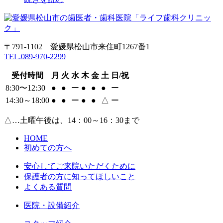
〒791-1102 愛媛県松山市来住町1267番1
TEL.089-970-2299
受付時間
月
火
水
木
金
土
日/祝
8:30〜12:30
●
●
ー
●
●
●
ー
14:30～18:00
●
●
ー
●
●
△
ー
△…土曜午後は、14：00～16：30まで
HOME
初めての方へ
安心してご来院いただくために
保護者の方に知ってほしいこと
よくある質問
医院・設備紹介