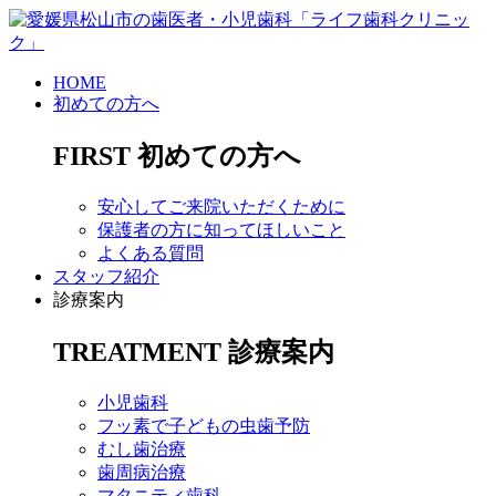
HOME
初めての方へ
FIRST
初めての方へ
安心してご来院いただくために
保護者の方に知ってほしいこと
よくある質問
スタッフ紹介
診療案内
TREATMENT
診療案内
小児歯科
フッ素で子どもの虫歯予防
むし歯治療
歯周病治療
マタニティ歯科