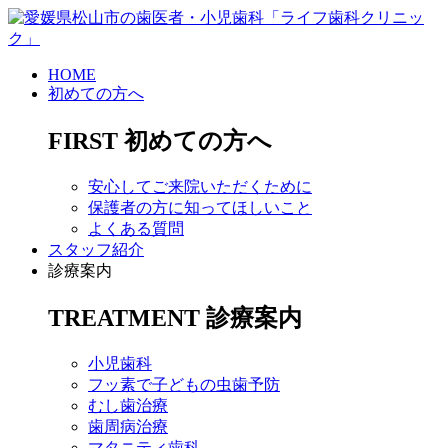
HOME
初めての方へ
FIRST
初めての方へ
安心してご来院いただくために
保護者の方に知ってほしいこと
よくある質問
スタッフ紹介
診療案内
TREATMENT
診療案内
小児歯科
フッ素で子どもの虫歯予防
むし歯治療
歯周病治療
マタニティ歯科