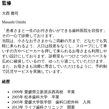
監修
大西 雅司
Masashi Onishi
「患者さまと一生のお付き合いができる歯科医院を目指す」
その一心で診療しております。
当院は、小さなお子さまからご高齢の方まで、どなたでも気
軽に来られるよう、入口は段差をなくし、スロープにして車
いすの方やベビーカーを押して来られるお母さまも利用しや
すい設計にしております。診察室も一つひとつのスペースを
広めに確保しているので、ゆったり過ごしていただけます。
また、お母さまも治療に専念していただけるように、予約制
で託児サービスを実施しています。
経歴
1999年
愛媛県立新居浜西高校 卒業
2005年
松本歯科大学 卒業
2005年
愛媛大学医学部 歯科口腔外科 入局
2013年
ライフ歯科クリニック 開業