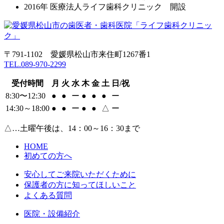
2016年
医療法人ライフ歯科クリニック 開設
〒791-1102 愛媛県松山市来住町1267番1
TEL.089-970-2299
受付時間
月
火
水
木
金
土
日/祝
8:30〜12:30
●
●
ー
●
●
●
ー
14:30～18:00
●
●
ー
●
●
△
ー
△…土曜午後は、14：00～16：30まで
HOME
初めての方へ
安心してご来院いただくために
保護者の方に知ってほしいこと
よくある質問
医院・設備紹介