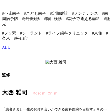
#小児歯科 #こども歯科 #定期健診 #メンテナンス #歯
周病予防 #妊婦検診 #節目検診 #親子で通える歯科 #託
児
#フッ素 #シーラント #ライフ歯科クリニック #来住 #
久米 #松山市
ALL
監修
大西 雅司
Masashi Onishi
「患者さまと一生のお付き合いができる歯科医院を目指す」その一