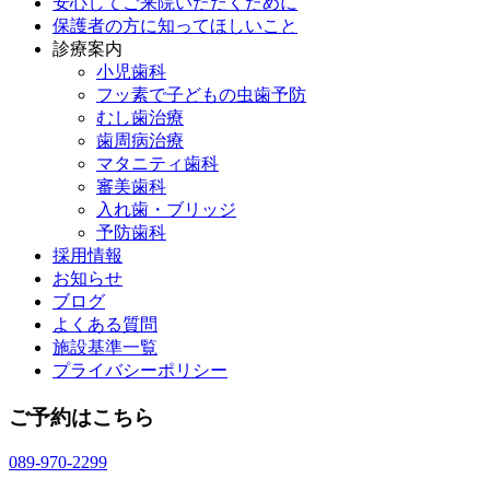
安心してご来院いただくために
保護者の方に知ってほしいこと
診療案内
小児歯科
フッ素で子どもの虫歯予防
むし歯治療
歯周病治療
マタニティ歯科
審美歯科
入れ歯・ブリッジ
予防歯科
採用情報
お知らせ
ブログ
よくある質問
施設基準一覧
プライバシーポリシー
ご予約はこちら
089-970-2299