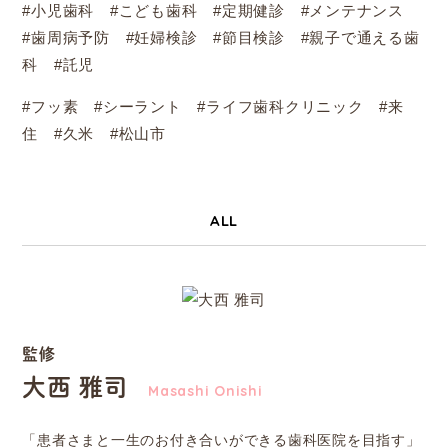
#小児歯科 #こども歯科 #定期健診 #メンテナンス
#歯周病予防 #妊婦検診 #節目検診 #親子で通える歯
科 #託児
#フッ素 #シーラント #ライフ歯科クリニック #来
住 #久米 #松山市
ALL
監修
大西 雅司
Masashi Onishi
「患者さまと一生のお付き合いができる歯科医院を目指す」