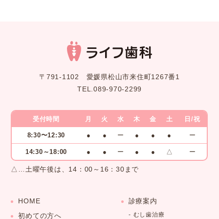
〒791-1102 愛媛県松山市来住町1267番1
TEL.089-970-2299
受付時間
月
火
水
木
金
土
日/祝
8:30〜12:30
●
●
ー
●
●
●
ー
14:30～18:00
●
●
ー
●
●
△
ー
△…土曜午後は、14：00～16：30まで
HOME
診療案内
むし歯治療
初めての方へ