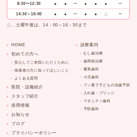
8:30〜12:30
●
●
ー
●
●
●
ー
14:30～18:00
●
●
ー
●
●
△
ー
△…土曜午後は、14：00～16：30まで
HOME
診療案内
むし歯治療
初めての方へ
歯周病治療
安心してご来院いただくために
審美歯科
保護者の方に知ってほしいこと
小児歯科
よくある質問
フッ素で子どもの虫歯予防
医院・設備紹介
入れ歯・ブリッジ
スタッフ紹介
マタニティ歯科
採用情報
予防歯科
お知らせ
ブログ
プライバシーポリシー